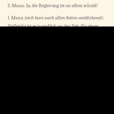
2. Mann: Ja, die Regierung ist an allem schuld!
1. Mann
(sich kurz nach allen Seiten umblickend)
:
Vielleicht ist es ja endlich an der Zeit, für einen
Sturz der Regierung zu sorgen?!
2. Frau
(plötzlich mit leuchtenden Augen und
laut)
: Oh ja!
1. Frau: Pssst, nicht so laut!
2. Mann: Ja, wir werden doch komplett
überwacht, mit moderner Technik. Das müssen
wir uns immer bewusst machen!
1. Mann: Besonders durch das Internet werden