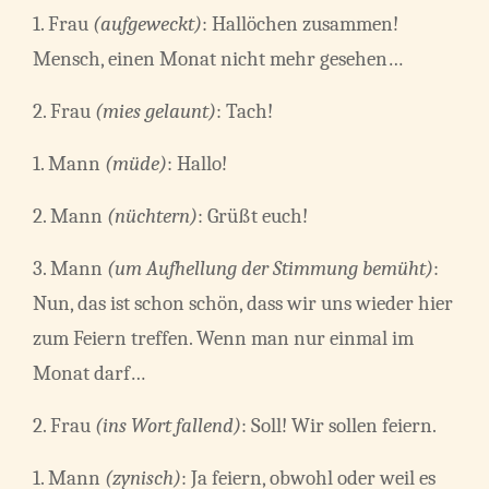
1. Frau
(aufgeweckt)
: Hallöchen zusammen!
Mensch, einen Monat nicht mehr gesehen…
2. Frau
(mies gelaunt)
: Tach!
1. Mann
(müde)
: Hallo!
2. Mann
(nüchtern)
: Grüßt euch!
3. Mann
(um Aufhellung der Stimmung bemüht)
:
Nun, das ist schon schön, dass wir uns wieder hier
zum Feiern treffen. Wenn man nur einmal im
Monat darf…
2. Frau
(ins Wort fallend)
: Soll! Wir sollen feiern.
1. Mann
(zynisch)
: Ja feiern, obwohl oder weil es