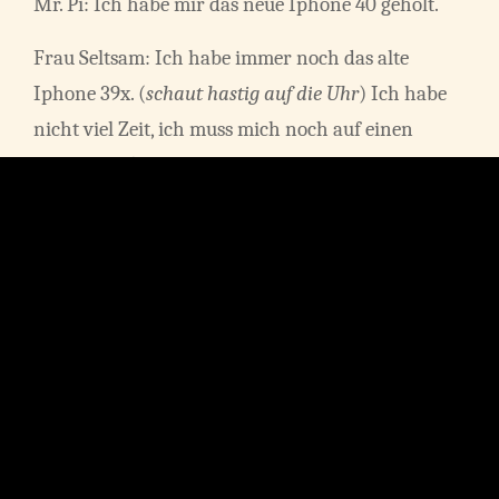
Mr. Pi: Ich habe mir das neue Iphone 40 geholt.
Frau Seltsam: Ich habe immer noch das alte
Iphone 39x. (
schaut hastig auf die Uhr
) Ich habe
nicht viel Zeit, ich muss mich noch auf einen
Termin vorbereiten.
Sie schauen durch das offene Fenster und sehen
zwei ältere Damen, die sich mit ihren Rollatoren
über die Straße schieben.
Spaziergängerin 1: Die könnten mal eine neue
Rollatoren-Generation entwickeln. Da sagt die
Ärztin mir doch glatt: „Bewegung tut im Alter
gut.“ Pff. Kann Sie doch auf ihren (
verächtlich
)
„autonomously flying“ Porsche verzichten,